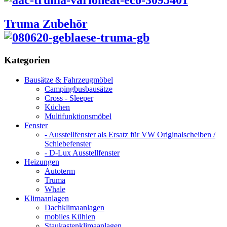
Truma Zubehör
Kategorien
Bausätze & Fahrzeugmöbel
Campingbusbausätze
Cross - Sleeper
Küchen
Multifunktionsmöbel
Fenster
- Ausstellfenster als Ersatz für VW Originalscheiben /
Schiebefenster
- D-Lux Ausstellfenster
Heizungen
Autoterm
Truma
Whale
Klimaanlagen
Dachklimaanlagen
mobiles Kühlen
Staukastenklimaanlagen