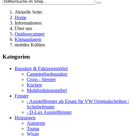
Aktuelle Seite:
Home
Informationen
Über uns
Outdoorcamper
Klimaanlagen
mobiles Kühlen
Kategorien
Bausätze & Fahrzeugmöbel
Campingbusbausätze
Cross - Sleeper
Küchen
Multifunktionsmöbel
Fenster
- Ausstellfenster als Ersatz für VW Originalscheiben /
Schiebefenster
- D-Lux Ausstellfenster
Heizungen
Autoterm
Truma
Whale